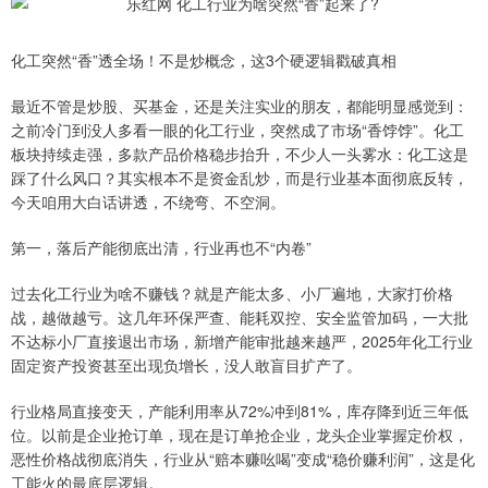
化工突然“香”透全场！不是炒概念，这3个硬逻辑戳破真相
最近不管是炒股、买基金，还是关注实业的朋友，都能明显感觉到：
之前冷门到没人多看一眼的化工行业，突然成了市场“香饽饽”。化工
板块持续走强，多款产品价格稳步抬升，不少人一头雾水：化工这是
踩了什么风口？其实根本不是资金乱炒，而是行业基本面彻底反转，
今天咱用大白话讲透，不绕弯、不空洞。
第一，落后产能彻底出清，行业再也不“内卷”
过去化工行业为啥不赚钱？就是产能太多、小厂遍地，大家打价格
战，越做越亏。这几年环保严查、能耗双控、安全监管加码，一大批
不达标小厂直接退出市场，新增产能审批越来越严，2025年化工行业
固定资产投资甚至出现负增长，没人敢盲目扩产了。
行业格局直接变天，产能利用率从72%冲到81%，库存降到近三年低
位。以前是企业抢订单，现在是订单抢企业，龙头企业掌握定价权，
恶性价格战彻底消失，行业从“赔本赚吆喝”变成“稳价赚利润”，这是化
工能火的最底层逻辑。