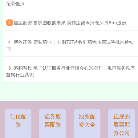
纪录低点
​信达配资 曾试图收购未果 英伟达如今清仓所持Arm股份
3
​博盈证券 康弘药业：KHN707片收到药物临床试验批准通知
4
书
​盛鹏智投 电子认证服务行业座谈会在京召开，规范服务秩序
5
凝聚行业共识
仁信配
证券股
股票配
正规的
资
票配资
资大全
股票配
资公司