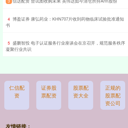
​信达配资 曾试图收购未果 英伟达如今清仓所持Arm股份
3
​博盈证券 康弘药业：KHN707片收到药物临床试验批准通知
4
书
​盛鹏智投 电子认证服务行业座谈会在京召开，规范服务秩序
5
凝聚行业共识
仁信配
证券股
股票配
正规的
资
票配资
资大全
股票配
资公司
友情链接：