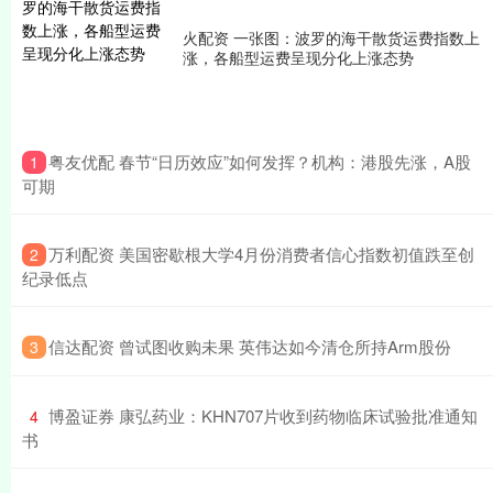
火配资 一张图：波罗的海干散货运费指数上
涨，各船型运费呈现分化上涨态势
​粤友优配 春节“日历效应”如何发挥？机构：港股先涨，A股
1
可期
​万利配资 美国密歇根大学4月份消费者信心指数初值跌至创
2
纪录低点
​信达配资 曾试图收购未果 英伟达如今清仓所持Arm股份
3
​博盈证券 康弘药业：KHN707片收到药物临床试验批准通知
4
书