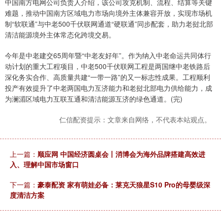
中国南方电网公司负责人介绍，该公司攻克机制、流程、结算等关键
难题，推动中国南方区域电力市场向境外主体兼容开放，实现市场机
制“软联通”与中老500千伏联网通道“硬联通”同步配套，助力老挝北部
清洁能源境外主体常态化跨境交易。
今年是中老建交65周年暨“中老友好年”。作为纳入中老命运共同体行
动计划的重大工程项目，中老500千伏联网工程是两国继中老铁路后
深化务实合作、高质量共建“一带一路”的又一标志性成果。工程顺利
投产有效提升了中老两国电力互济能力和老挝北部电力供给能力，成
为澜湄区域电力互联互通和清洁能源互济的绿色通道。(完)
仁信配资提示：文章来自网络，不代表本站观点。
上一篇：
顺应网 中国经济圆桌会丨消博会为海外品牌搭建高效进
入、理解中国市场窗口
下一篇：
豪泰配资 家有萌娃必备：莱克天狼星S10 Pro的母婴级深
度清洁方案